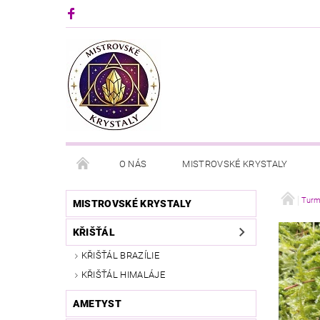
O NÁS
MISTROVSKÉ KRYSTALY
Turm
MISTROVSKÉ KRYSTALY
KŘIŠŤÁL
KŘIŠŤÁL BRAZÍLIE
KŘIŠŤÁL HIMALÁJE
AMETYST