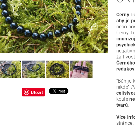
Černý Tu
aby je p
nebo noš
Černý T
imunizuj
psychick
negativn
žárlivost
Černého
redukov
“Bůh je k
nikde“ /
Uložit
celistvo
koule
ne
tvarů
.
Více inf
stránce.