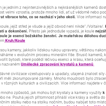
n je jedním z nejintenzivnějších a nejkrásnějších kamenů dos
ost velmi vzrostla, protože mnoho lidí, ať už vědomě nebo p
at vibrace toho, co se nachází v jeho okolí.
Více informací 
koule, jejíž střed je všude a jejíž obvod není nikde“ /Voltaire/.
osti a dokončení.
Přesto jak jednoduše vypadá, je koule
nejzá
oule je esencí božského ženství. Je mateřskou dělohou d
ém
Kruh/Koule
sou kameny, jakkoliv lidskou rukou upraveny, většinou nakone
máháme v evolučním procesu minerální říše. Brusič kamenů, k
ořit bytosti, které podědí léčivou esenci a krásu, která oceň
ku nazvaném
Umělecké zpracování krystalů a kamenů
ávné civilizace vzestupovaly a upadaly, utajená znalost síly 
teří měli zkorumpované záměry. Mnoho moudrosti bylo ztraceno,
y v různých kulturách a civilizacích. Více informací najdete v
e mnoho způsobů, jak mohou být krystaly a kameny využity
k
ebo ne. Pouhá jejich přítomnost přináší více krásy a světla do 
čním stolku nebo na stolku nočním, budou nabíjet toto místo e