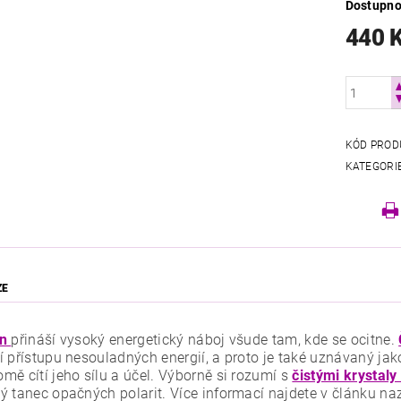
Dostupno
440 
KÓD PROD
KATEGORI
ZE
n
přináší vysoký energetický náboj všude tam, kde se ocitne.
 přístupu nesouladných energií, a proto je také uznávaný jako
mě cítí jeho sílu a účel. Výborně si rozumí s
čistými krystaly
ý tanec opačných polarit. Více informací najdete v článku n