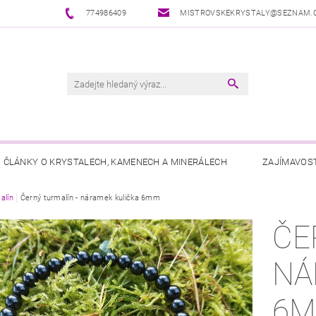
774986409
MISTROVSKEKRYSTALY@SEZNAM.
ČLÁNKY O KRYSTALECH, KAMENECH A MINERÁLECH
ZAJÍMAVOST
alín
Černý turmalín - náramek kulička 6mm
ČE
NÁ
6