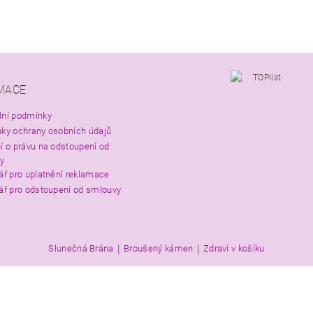
MACE
ní podmínky
ky ochrany osobních údajů
í o právu na odstoupení od
y
ář pro uplatnění reklamace
ář pro odstoupení od smlouvy
|
|
Slunečná Brána
Broušený kámen
Zdraví v košíku