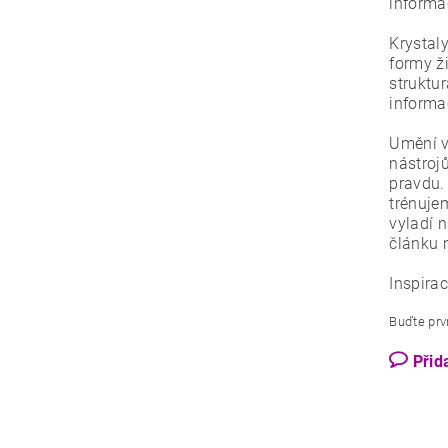
informa
Krystal
formy ži
struktur
informa
Umění v
nástrojů
pravdu.
trénuje
vyladí n
článku
Inspira
Buďte prvn
Přid