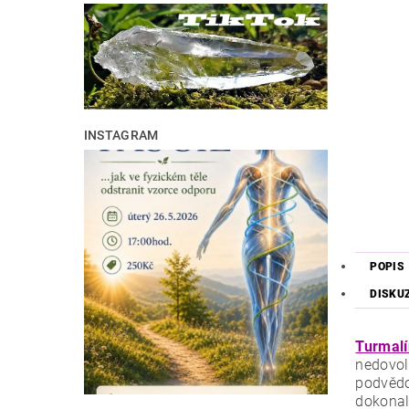
INSTAGRAM
POPIS
DISKU
Turmalí
nedovolí
podvědo
dokonal