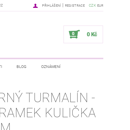
|
CZK
CZ
PŘIHLÁŠENÍ
REGISTRACE
EUR
0
0 Kč
I
BLOG
OZNÁMENÍ
RNÝ TURMALÍN -
RAMEK KULIČKA
MM