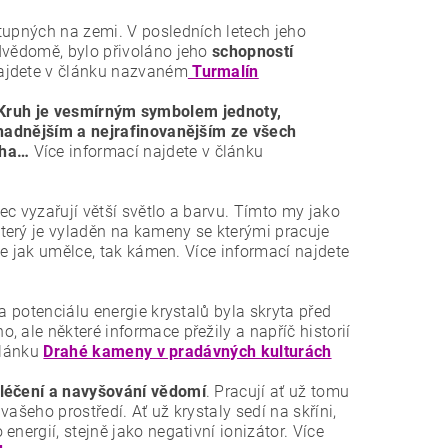
tupných na zemi. V posledních letech jeho
odvědomě, bylo přivoláno jeho
schopností
najdete v článku nazvaném
Turmalín
Kruh je vesmírným symbolem jednoty,
hadnějším a nejrafinovanějším ze všech
ucha…
Více informací najdete v článku
c vyzařují větší světlo a barvu. Tímto my jako
terý je vyladěn na kameny se kterými pracuje
uje jak umělce, tak kámen. Více informací najdete
a potenciálu energie krystalů byla skryta před
 ale některé informace přežily a napříč historií
 článku
Drahé kameny v pradávných kulturách
 léčení a navyšování vědomí
. Pracují ať už tomu
vašeho prostředí. Ať už krystaly sedí na skříni,
nergií, stejně jako negativní ionizátor. Více