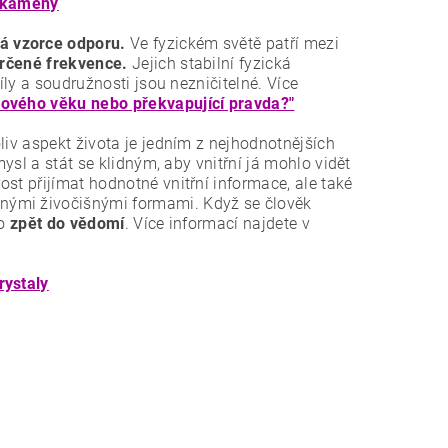
é kameny
má vzorce odporu.
Ve fyzickém světě patří mezi
určené frekvence.
Jejich stabilní fyzická
íly a soudružnosti jsou nezničitelné. Více
Nového věku nebo překvapující pravda?"
liv aspekt života je jedním z nejhodnotnějších
mysl a stát se klidným, aby vnitřní já mohlo vidět
st přijímat hodnotné vnitřní informace, ale také
nými živočišnými formami. Když se člověk
lo
zpět do vědomí
. Více informací najdete v
rystaly