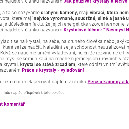
cí najdete v článku nazvaném
Jak používat krystaly a léčiv
y, a to co nazýváme
drahými kameny,
mají
vibraci, která ne
vota, které mají
nejvíce vyrovnané, soudržné, silné a jasně 
a je důsledkem faktu, že jejich energetické vzorce harmonie, s
cí najdete v článku nazvaném
Krystalové léčení: " Nesmysl 
yladit se na krystal, na sebe, na druhého člověka nebo jakýko
, které se lze naučit. Naladění se je schopnost neutralizovat 
 Když se naučíme umění vylaďování, nejen že rozvineme citlivo
me mysl ke komunikaci na mnohem jemnějších úrovních s růz
a krystal,
krystal se stává zrcadlem
, které odráží vnitřní svět
 nazvaném
Práce s krystaly - vylaďování
ci jak o náramek pečovat najdete v článku
Péče o kameny a k
í, kdo napíše příspěvek k této položce.
at komentář