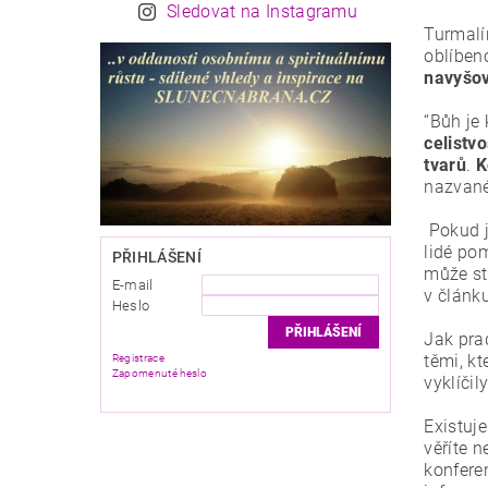
Sledovat na Instagramu
Turmalí
oblíben
navyšov
“Bůh je 
celistv
tvarů
.
K
nazvan
Pokud j
lidé po
PŘIHLÁŠENÍ
může stv
E-mail
v člán
Heslo
Jak prad
těmi, k
Registrace
Zapomenuté heslo
vyklíčil
Existuj
věříte n
konferen