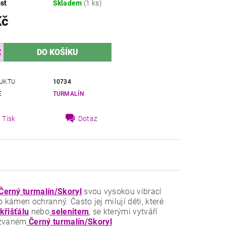
st
Skladem
(1 ks)
Kč
UKTU
10734
E
TURMALÍN
Tisk
Dotaz
Černý turmalín/Skoryl
svou vysokou vibrací
 kámen ochranný. Často jej milují děti, které
 křišťálu
nebo
selenitem
, se kterými vytváří
azvaném
Černý turmalín/Skoryl