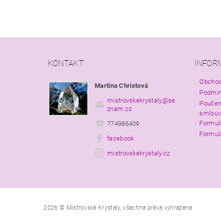
KONTAKT
INFOR
Obchod
Martina Christová
Podmín
mistrovskekrystaly
@
se
Poučen
znam.cz
smlouv
Formul
774986409
Formul
facebook
mistrovskekrystaly.cz
2026 © Mistrovské Krystaly, všechna práva vyhrazena