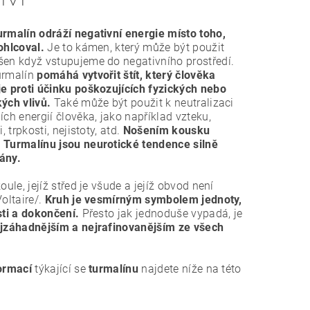
rmalín odráží negativní energie místo toho,
ohlcoval.
Je to kámen, který může být použit
en když vstupujeme do negativního prostředí.
urmalín
pomáhá vytvořit štít, který člověka
e proti účinku poškozujících fyzických nebo
ých vlivů.
Také může být použit k neutralizaci
ích energií člověka, jako například vzteku,
i, trpkosti, nejistoty, atd.
Nošením kousku
 Turmalínu jsou neurotické tendence silně
ány.
oule, jejíž střed je všude a jejíž obvod není
Voltaire/.
Kruh je vesmírným symbolem jednoty,
sti a dokončení.
Přesto jak jednoduše vypadá, je
jzáhadnějším a nejrafinovanějším ze všech
ormací
týkající se
turmalínu
najdete níže na této