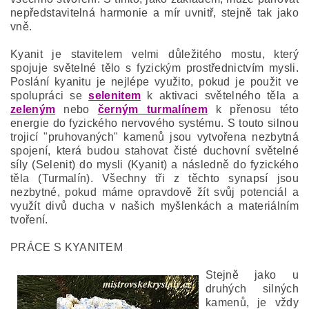
nepředstavitelná harmonie a mír uvnitř, stejně tak jako
vně.
Kyanit je stavitelem velmi důležitého mostu, který
spojuje světelné tělo s fyzickým prostřednictvím mysli.
Poslání kyanitu je nejlépe využito, pokud je použit ve
spolupráci se
selenitem
k aktivaci světelného těla a
zeleným
nebo
černým turmalínem
k přenosu této
energie do fyzického nervového systému. S touto silnou
trojicí "pruhovaných" kamenů jsou vytvořena nezbytná
spojení, která budou stahovat čisté duchovní světelné
síly (Selenit) do mysli (Kyanit) a následně do fyzického
těla (Turmalín). Všechny tři z těchto synapsí jsou
nezbytné, pokud máme opravdově žít svůj potenciál a
využít divů ducha v našich myšlenkách a materiálním
tvoření.
PRÁCE S KYANITEM
Stejně jako u
druhých silných
kamenů, je vždy