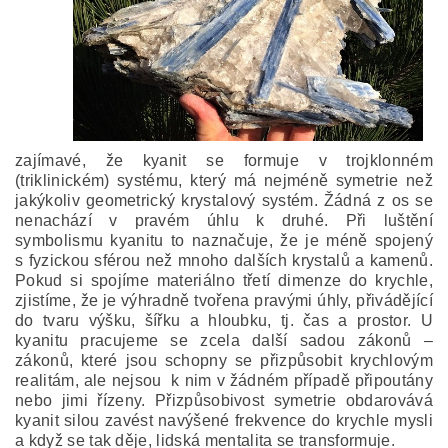
zajímavé, že kyanit se formuje v trojklonném
(triklinickém) systému, který má nejméně symetrie než
jakýkoliv geometrický krystalový systém. Žádná z os se
nenachází v pravém úhlu k druhé. Při luštění
symbolismu kyanitu to naznačuje, že je méně spojený
s fyzickou sférou než mnoho dalších krystalů a kamenů.
Pokud si spojíme materiálno třetí dimenze do krychle,
zjistíme, že je výhradně tvořena pravými úhly, přivádějící
do tvaru výšku, šířku a hloubku, tj. čas a prostor. U
kyanitu pracujeme se zcela další sadou zákonů –
zákonů, které jsou schopny se přizpůsobit krychlovým
realitám, ale nejsou k nim v žádném případě připoutány
nebo jimi řízeny. Přizpůsobivost symetrie obdarovává
kyanit silou zavést navýšené frekvence do krychle mysli
a když se tak děje, lidská mentalita se transformuje.