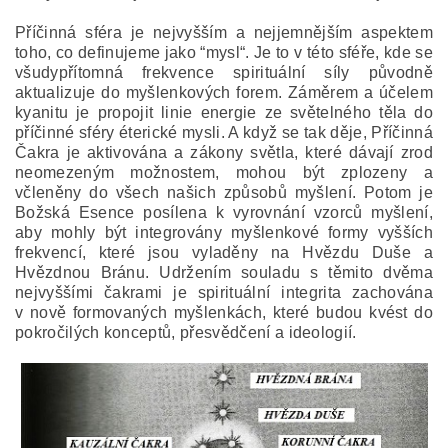
Příčinná sféra je nejvyšším a nejjemnějším aspektem
toho, co definujeme jako “mysl“. Je to v této sféře, kde se
všudypřítomná frekvence spirituální síly původně
aktualizuje do myšlenkových forem. Záměrem a účelem
kyanitu je propojit linie energie ze světelného těla do
příčinné sféry éterické mysli. A když se tak děje, Příčinná
Čakra je aktivována a zákony světla, které dávají zrod
neomezeným možnostem, mohou být zplozeny a
včleněny do všech našich způsobů myšlení. Potom je
Božská Esence posílena k vyrovnání vzorců myšlení,
aby mohly být integrovány myšlenkové formy vyšších
frekvencí, které jsou vyladěny na Hvězdu Duše a
Hvězdnou Bránu. Udržením souladu s těmito dvěma
nejvyššími čakrami je spirituální integrita zachována
v nově formovaných myšlenkách, které budou kvést do
pokročilých konceptů, přesvědčení a ideologií.