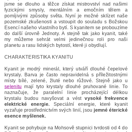
jsme se dlouho a těžce získat mistrovství nad našimi
fyzickými smysly, mentálním a emočním tělem a
pomíjivými způsoby světa. Nyní je možné sklízet naše
pozemské zkušenosti a vstoupit do souladu s Božskou
Esencí našeho vlastního bytí. S kyanitem se probouzíme
do další úrovně Jednoty. A stejně tak jako kyanit, také
my můžeme sehrát velmi jedinečnou roli pro naši
planetu a rasu lidských bytostí, které ji obydlují.
CHARAKTERISTIKA KYANITU
Kyanit je modrý minerál, který utváří dlouhé čepelové
krystaly. Barva je často nepravidelná s příležitostnými
místy bílé, zelené, žluté nebo růžové. Stejně jako u
selenitu
mají tyto krystaly dlouhé pruhované linie. To
naznačuje, že paralelní linie procházející délkou
krystalu budou navyšovat a vést
vysoké frekvence
elektrické energie.
Speciální energie, které kyanit
vyzařuje prostřednictvím svých linií, jsou
jemné éterické
esence myšlenek.
Kyanit se pohybuje na Mohsově stupnici tvrdosti od 4 do