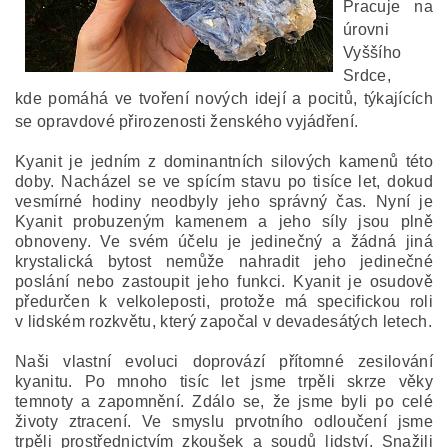
Pracuje na
úrovni
Vyššího
Srdce,
kde pomáhá ve tvoření nových idejí a pocitů, týkajících
se opravdové přirozenosti ženského vyjádření.
Kyanit je jedním z dominantních silových kamenů této
doby. Nacházel se ve spícím stavu po tisíce let, dokud
vesmírné hodiny neodbyly jeho správný čas. Nyní je
Kyanit probuzeným kamenem a jeho síly jsou plně
obnoveny. Ve svém účelu je jedinečný a žádná jiná
krystalická bytost nemůže nahradit jeho jedinečné
poslání nebo zastoupit jeho funkci. Kyanit je osudově
předurčen k velkoleposti, protože má specifickou roli
v lidském rozkvětu, který započal v devadesátých letech.
Naši vlastní evoluci doprovází přítomné zesilování
kyanitu. Po mnoho tisíc let jsme trpěli skrze věky
temnoty a zapomnění. Zdálo se, že jsme byli po celé
životy ztracení. Ve smyslu prvotního odloučení jsme
trpěli prostřednictvím zkoušek a soudů lidství. Snažili