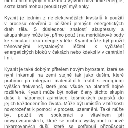
mentálních mylných názorů a vytvořit nové linie energie,
skrze které mohou proudit ryzí myšlenky.
Kyanit je jedním z nejefektivnějších krystalů k použití
v procesu otevření a očištění jemných energetických
drah těla. S důslednou znalostí akupresury a
akupunktury může být přímo použit na meridiánové body
ke stimulaci toku energie v těle. Kyanit může být použit
trénovanými krystalovými léčiteli k vyčištění
energetických bloků v čakrách nebo kdekoliv v centrální
linii.
Kyanit je také dobrým přítelem novým bytostem, které se
nyní inkarnují na zemi stejně tak jako duším, které
prahnou po integraci materiálních realit s energiemi
vyšších frekvencí, které jsou všude na planetě hojně
rozšířené. Kyanit může být nošen členy těchto skupin
duše k nápomoci asimilace kosmických paprsků do
jejich každodenního života. Může být umístěn v blízkosti
novorozeňat k pomoci v procesu uzemnění. Také může
být použit ve spolupráci s vltavínem při
nevyrovnanostech, které se mohou vyskytnout u nově
inkarnovaných duší, které se potřebují přizpůsobit