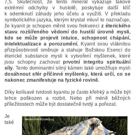
7,5. Skutečnost, že tento minerál vykazuje takové
extrémní odchylky v hustotě, poskytuje další klíč
k odemknutí záhady jeho účelu a využití. V překladu
symbolického jazyka, kterým krystal mluví to naznačuje,
že kyanit je schopen měnit svou frekvenci
z éterického
stavu rozšířeného vědomí do hustší úrovně mysli,
kde se může projevit intuice, schopnost chápání,
intelektualizace a porozumění.
Kyanit svou vláknitou
přizpůsobivostí směruje a stahuje Božskou Esenci do
éterické substance mysli k vytvoření myšlenek, které
jsou schopny zachovat
prvotní integritu spirituální
síly
. Tento dominantní silný kámen také umožňuje mysli
dosáhnout sfér příčinné myšlenky, která určí, co se
nakonec zmanifestuje na fyzické rovině.
Díky kolísavé tvrdosti kyanitu je často křehký a může být
lehce poškozen a rozbit. Nebo při méně běžných
příležitostech může být dostatečně tvrdý a pořezat.
Je
také