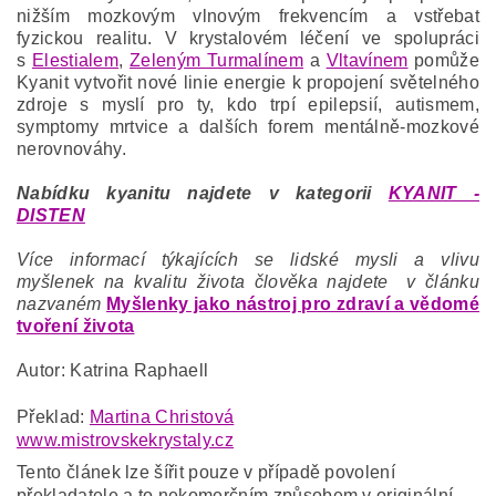
nižším mozkovým vlnovým frekvencím a vstřebat
fyzickou realitu. V krystalovém léčení ve spolupráci
s
Elestialem
,
Zeleným Turmalínem
a
Vltavínem
pomůže
Kyanit vytvořit nové linie energie k propojení světelného
zdroje s myslí pro ty, kdo trpí epilepsií, autismem,
symptomy mrtvice a dalších forem mentálně-mozkové
nerovnováhy.
Nabídku kyanitu najdete v kategorii
KYANIT -
DISTEN
Více informací týkajících se lidské mysli a vlivu
myšlenek na kvalitu života člověka najdete v článku
nazvaném
Myšlenky jako nástroj pro zdraví a vědomé
tvoření života
Autor: Katrina Raphaell
Překlad:
Martina Christová
www.mistrovskekrystaly.cz
Tento článek lze šířit pouze v případě povolení
překladatele a to nekomerčním způsobem v originální