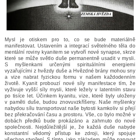
Mysl je otiskem pro to, co se bude materiálně
manifestovat. Ustavením a integrací světelného těla do
mentální roviny kyanitem se vytvoří nové synapse, skrze
které se může světlo duše permanentně usadit v mysli.
S myšlenkami určenými spirituálními energiemi
vyzařujícími z hvězdy duše a Hvězdné brány mohou sny
a vize nabrat fyzickou formu v našem každodenním
životě. Kyanit probouzí nové síly manifestace tím, že
vyživuje vyšší síly mysli, které ležely v latentním stavu
po tisíce let. Účinkem kyanitu, vize, které byly uloženy
v paměti duše, budou znovuvzkříšeny. Naše myšlenky
nabydou sílu transportovat naše bytosti kamkoliv si přejí
bez překračování času a prostoru. Vše, co bylo možné v
dobách předků bude prokázáno a zahrnuto do nové
společnosti. Nejdůležitější je, že každá duše nabyde
konstantní vědomý přístup ke zdroji, který spojuje
všechno stvoření. S tímto, jako základem, může panovat