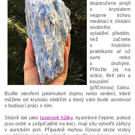
doporučeno projít
s krystalem
nejprve tichou
meditací k získání
osobního
vyladění předtím,
než začnete
s hlubšími
praktikami ať už
sami nebo
s druhými.
Přiložte jej na
srdce, třetí oko a
kauzální
(příčinnou) čakru.
Buďte otevření jakémukoli dojmu nebo vedení, které
můžete od krystalu obdržet a který vám bude asistovat
v budoucí práci s ním.
Stejně tak jako
laserové hůlky
, kyanitové čepele, pokud
jsou ostré a zašpičatělé na koci, mají sílu vytvořit zářezy
v aurickém poli. Případně mohou říznout skrze vrstvy