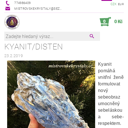
774986409
CZK
EUR
MISTROVSKEKRYSTALY@SEZNAM.CZ
0
0 Kč
KYANIT/DISTEN
23.2.2019
Kyanit
pomáhá
vnitřní ženě
formulovat
nový
sebeobraz
umocněný
sebeláskou
a sebe-
respektem.