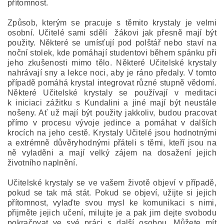
přítomnost.
Způsob, kterým se pracuje s těmito krystaly je velmi
osobní. Učitelé sami sdělí žákovi jak přesně mají být
použity. Některé se umísťují pod polštář nebo staví na
noční stolek, kde pomáhají studentovi během spánku při
jeho zkušenosti mimo tělo. Některé Učitelské krystaly
nahrávají sny a lekce noci, aby je ráno předaly. V tomto
případě pomáhá krystal integrovat různé stupně vědomí.
Některé Učitelské krystaly se používají v meditaci
k iniciaci zážitku s Kundalini a jiné mají být neustále
nošeny. Ať už mají být použity jakkoliv, budou pracovat
přímo v procesu vývoje jedince a pomáhat v dalších
krocích na jeho cestě. Krystaly Učitelé jsou hodnotnými
a extrémně důvěryhodnými přáteli s těmi, kteří jsou na
ně vyladěni a mají velký zájem na dosažení jejich
životního naplnění.
Učitelské krystaly se ve vašem životě objeví v případě,
pokud se tak má stát. Pokud se objeví, užijte si jejich
přítomnost, vylaďte svou mysl ke komunikaci s nimi,
přijměte jejich učení, milujte je a pak jim dejte svobodu
pokračovat ve své práci s další osobou. Můžete mít