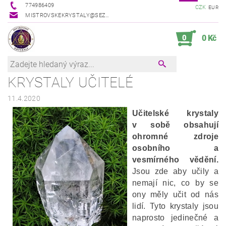
774986409
CZK
EUR
MISTROVSKEKRYSTALY@SEZNAM.CZ
0
0 Kč
KRYSTALY UČITELÉ
11.4.2020
Učitelské krystaly
v sobě obsahují
ohromné zdroje
osobního a
vesmírného vědění.
Jsou zde aby učily a
nemají nic, co by se
ony měly učit od nás
lidí. Tyto krystaly jsou
naprosto jedinečné a