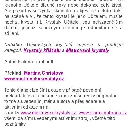
jednoho Učitele dlouhé roky nebo dokonce celý život.
Ale pokud vaše výuka skončila a objeví se někdo další
na scéně a ví, že tento krystal je jeho Učitelem, musíte
nechat krystal jít. Krystaly Učitelé jsou nejvzácnějším
darem, jejichž konečným učením je odpoutání se a
sdílení.
Nabídku Učitelských krystalů najdete v prodejní
kategorii
Krystaly křišťálu
a
Mistrovské krystaly
Autor: Katrina Raphaell
Překlad:
Martina Christová
www.mistrovskekrystaly.cz
Tento článek lze šířit pouze v případě povolení
překladatele a to nekomerčním způsobem v originální
formě s uvedením jména autora a překladatele a
aktivním odkazem na
stránky
www.mistrovskekrystaly.cz,
www.slunecnabrana.c
všemi dalšími uvedenými aktivními zdroji, včetně této
poznámky.