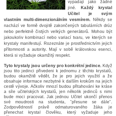
vypadají jako žádné
jiné.
Každý krystal
Učitel je svým
vlastním multi-dimenzionálním vesmírem.
Někdy se
nachází ve formě dvojitě zakončených tabulárních drúz
nebo perfektně čistých velkých generátorů. Mohou být
jakoukoliv kombinací nebo variací tvaru, ve kterých se
krystaly manifestují. Rozeznáte je prostřednictvím jejich
přítomnosti a autority. Mají v sobě královskou esenci,
která si vyžaduje okamžitý respekt.
Tyto krystaly jsou určeny pro konkrétní jedince.
Když
jsou tito jedinci přivedeni k jednomu z těchto krystalů,
budou okamžitě vědět, že je pro jejich využití a že
obsahuje informace nezbytné k dalším krokům na jejich
cestě vývoje. Ačkoliv mnozí budou přitahováni ke kráse
a síle učitelských krystalů, jen několik jedinců s nimi
bude moci pracovat. Jak jednou Učitel ukončí přenos
své moudrosti na studenta, "přesune se dále".
Zodpovědností právě odmaturovaného žáka je
přenechat krystal člověku, který vyžaduje jeho