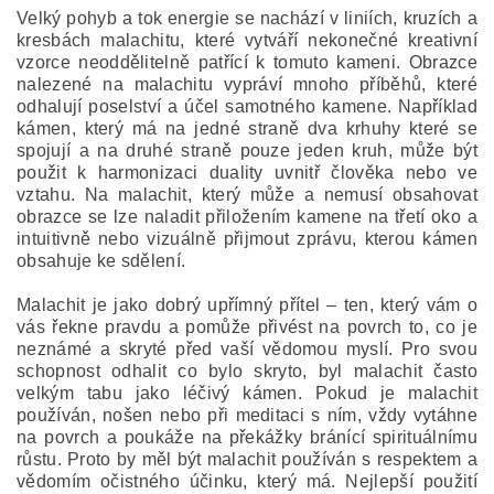
Velký pohyb a tok energie se nachází v liniích, kruzích a
kresbách malachitu, které vytváří nekonečné kreativní
vzorce neoddělitelně patřící k tomuto kameni. Obrazce
nalezené na malachitu vypráví mnoho příběhů, které
odhalují poselství a účel samotného kamene. Například
kámen, který má na jedné straně dva krhuhy které se
spojují a na druhé straně pouze jeden kruh, může být
použit k harmonizaci duality uvnitř člověka nebo ve
vztahu. Na malachit, který může a nemusí obsahovat
obrazce se lze naladit přiložením kamene na třetí oko a
intuitivně nebo vizuálně přijmout zprávu, kterou kámen
obsahuje ke sdělení.
Malachit je jako dobrý upřímný přítel – ten, který vám o
vás řekne pravdu a pomůže přivést na povrch to, co je
neznámé a skryté před vaší vědomou myslí. Pro svou
schopnost odhalit co bylo skryto, byl malachit často
velkým tabu jako léčivý kámen. Pokud je malachit
používán, nošen nebo při meditaci s ním, vždy vytáhne
na povrch a poukáže na překážky bránící spirituálnímu
růstu. Proto by měl být malachit používán s respektem a
vědomím očistného účinku, který má. Nejlepší použití