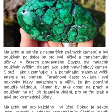
Malachit je jedním z nejstarších známých kamenů a byl
používán po tisíce let pro své léčivé a transformující
účinky. V časech pradávného Egypta byl malachit
používán vyššími třídami jako jejich hlavní silový kámen.
Sloužil jako uzemňující síla pomáhající stahovat vyšší
energie na planetu. Faraónové často vykládali své
pokrývky hlavy malachitem a věřili, že jim pomáhá
moudře vládnout. Kámen byl také drcen na prach a
používán na oči při špatném vidění, pro vnitřní zrak a
také pro kosmetické účely.
Malachit má pro každého jiný účel. Pokud je někdo