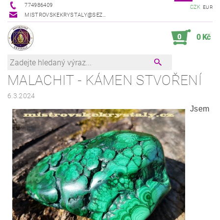
774986409
CZK
EUR
MISTROVSKEKRYSTALY@SEZNAM.CZ
0
0 Kč
MALACHIT - KÁMEN STVOŘENÍ
6.3.2024
Jsem