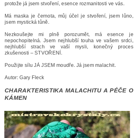
protože já jsem stvoření, esence rozmanitosti ve vás.
Má maska je černota, můj účel je stvoření, jsem lůno,
jsem mystická tůně.
Nezkoušejte mi plně porozumět, má esence je
nepochopitelná. Jsem nejhlubší touha ve vašem srdci,
nejhlubší strach ve vaší mysli, konečný proces
zkušenosti – STVOŘENÍ.
Použijte sílu JÁ JSEM moudře. Já jsem malachit.
Autor: Gary Fleck
CHARAKTERISTIKA MALACHITU A PÉČE O
KÁMEN