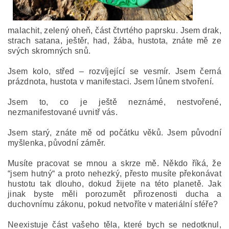
malachit, zelený oheň, část čtvrtého paprsku. Jsem drak,
strach satana, ještěr, had, žába, hustota, znáte mě ze
svých skromných snů.
Jsem kolo, střed – rozvíjející se vesmír. Jsem černá
prázdnota, hustota v manifestaci. Jsem lůnem stvoření.
Jsem to, co je ještě neznámé, nestvořené,
nezmanifestované uvnitř vás.
Jsem starý, znáte mě od počátku věků. Jsem původní
myšlenka, původní záměr.
Musíte pracovat se mnou a skrze mě. Někdo říká, že
“jsem hutný“ a proto nehezký, přesto musíte překonávat
hustotu tak dlouho, dokud žijete na této planetě. Jak
jinak byste měli porozumět přirozenosti ducha a
duchovnímu zákonu, pokud netvoříte v materiální sféře?
Neexistuje část vašeho těla, které bych se nedotknul,