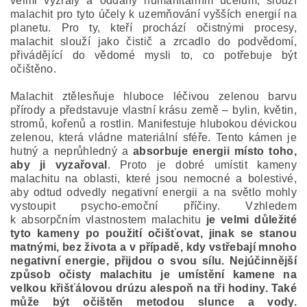
velmi vyzrálý a oddaný humanitárním účelům, slouží
malachit pro tyto účely k uzemňování vyšších energií na
planetu. Pro ty, kteří prochází očistnými procesy,
malachit slouží jako čistič a zrcadlo do podvědomí,
přivádějící do vědomé mysli to, co potřebuje být
očištěno.
Malachit ztělesňuje hluboce léčivou zelenou barvu
přírody a představuje vlastní krásu země – bylin, květin,
stromů, kořenů a rostlin. Manifestuje hlubokou dévickou
zelenou, která vládne materiální sféře. Tento kámen je
hutný a neprůhledný a
absorbuje energii místo toho,
aby ji vyzařoval
. Proto je dobré umístit kameny
malachitu na oblasti, které jsou nemocné a bolestivé,
aby odtud odvedly negativní energii a na světlo mohly
vystoupit psycho-emoční příčiny. Vzhledem
k absorpčním vlastnostem malachitu
je velmi důležité
tyto kameny po použití očišťovat, jinak se stanou
matnými, bez života a v případě, kdy vstřebají mnoho
negativní energie, přijdou o svou sílu. Nejúčinnější
způsob očisty malachitu je umístění kamene na
velkou křišťálovou drúzu alespoň na tři hodiny. Také
může být očištěn metodou slunce a vody.