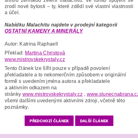
silnou zemskou zelení malachitu. Ve tomto spojení se
zrodí nové bytosti – ty, které zdědí své vlastní vlastnosti
a účel.
Nabídku Malachitu najdete v prodejní kategorii
OSTATNÍ KAMENY A MINERÁLY
Autor: Katrina Raphaell
Překlad:
Martina Christová
www.mistrovskekrystaly.cz
Tento článek lze šířit pouze v případě povolení
překladatele a to nekomerčním způsobem v originální
formě s uvedením jména autora a překladatele
a aktivním odkazem na
stránky
www.mistrovskekrystaly.cz
,
www.slunecnabrana.c
všemi dalšími uvedenými aktivními zdroji, včetně této
poznámky.
PŘEDCHOZÍ ČLÁNEK
DALŠÍ ČLÁNEK