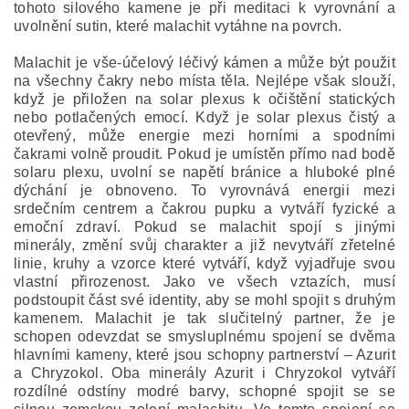
tohoto silového kamene je při meditaci k vyrovnání a
uvolnění sutin, které malachit vytáhne na povrch.
Malachit je vše-účelový léčivý kámen a může být použit
na všechny čakry nebo místa těla. Nejlépe však slouží,
když je přiložen na solar plexus k očištění statických
nebo potlačených emocí. Když je solar plexus čistý a
otevřený, může energie mezi horními a spodními
čakrami volně proudit. Pokud je umístěn přímo nad bodě
solaru plexu, uvolní se napětí bránice a hluboké plné
dýchání je obnoveno. To vyrovnává energii mezi
srdečním centrem a čakrou pupku a vytváří fyzické a
emoční zdraví. Pokud se malachit spojí s jinými
minerály, změní svůj charakter a již nevytváří zřetelné
linie, kruhy a vzorce které vytváří, když vyjadřuje svou
vlastní přirozenost. Jako ve všech vztazích, musí
podstoupit část své identity, aby se mohl spojit s druhým
kamenem. Malachit je tak slučitelný partner, že je
schopen odevzdat se smysluplnému spojení se dvěma
hlavními kameny, které jsou schopny partnerství – Azurit
a Chryzokol. Oba minerály Azurit i Chryzokol vytváří
rozdílné odstíny modré barvy, schopné spojit se se