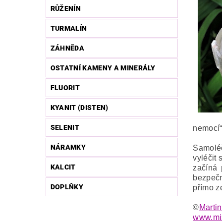
RŮŽENÍN
TURMALÍN
ZÁHNĚDA
OSTATNÍ KAMENY A MINERÁLY
FLUORIT
KYANIT (DISTEN)
SELENIT
nemocí“,
NÁRAMKY
Samoléč
vyléčit
KALCIT
začíná 
bezpečn
DOPLŇKY
přímo z
©
Martin
www.mis