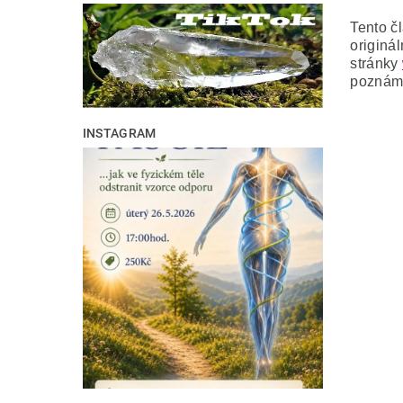
Tento č
originá
stránky
poznám
INSTAGRAM