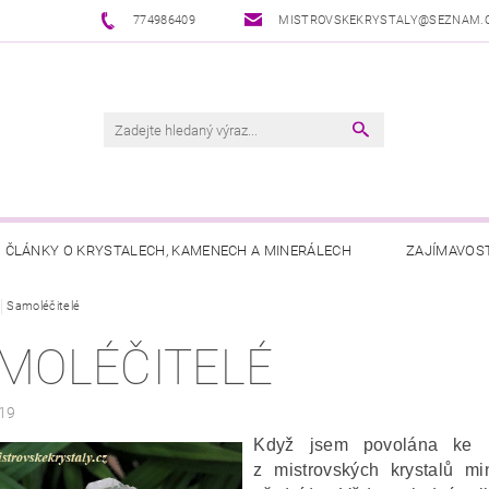
774986409
MISTROVSKEKRYSTALY@SEZNAM.
ČLÁNKY O KRYSTALECH, KAMENECH A MINERÁLECH
ZAJÍMAVOST
Samoléčitelé
MOLÉČITELÉ
19
Když jsem povolána ke k
z mistrovských krystalů m