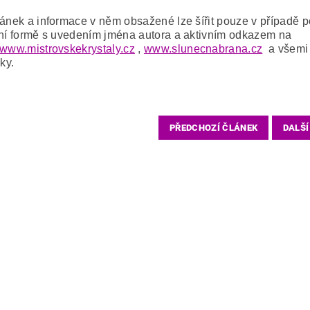
lánek a informace v něm obsažené lze šířit pouze v případě
lní formě s uvedením jména autora a aktivním odkazem na
www.mistrovskekrystaly.cz
,
www.slunecnabrana.cz
a všemi d
ky.
PŘEDCHOZÍ ČLÁNEK
DALŠÍ