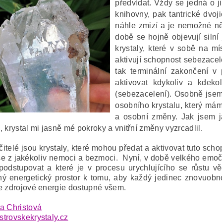
předvídat. Vždy se jedná o ji
knihovny, pak tantrické dvoj
náhle zmizí a je nemožné ně
době se hojně objevují silní 
krystaly, které v sobě na 
aktivují schopnost sebezacel
tak terminální zakončení v
aktivovat kdykoliv a kdeko
(sebezacelení). Osobně jse
osobního krystalu, který mám 
a osobní změny. Jak jsem j
 krystal mi jasně mé pokroky a vnitřní změny vyzrcadlil.
itelé jsou krystaly, které mohou předat a aktivovat tuto s
 se z jakékoliv nemoci a bezmoci. Nyní, v době velkého emočn
podstupovat a které je v procesu urychlujícího se růstu vě
ý energetický prostor k tomu, aby každý jedinec znovuobno
e zdrojové energie dostupné všem.
a Christová
trovskekrystaly.cz