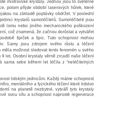
sté mistrovské krystaly. Jednou jsou to světelné
ice, potom přijde období laserových hůlek, které
jakou na základě poptávky obdržet. V poslední
jedinci krystalů samoléčitelů. Samoléčitelé jsou
místě lomu nebo jiného mechanického poškození
ení, což znamená, že začnou dorůstat a vytvářet
 podobě špiček a špic. Tuto schopnost mohou
liv. Samy jsou zdrojem svého růstu a léčení
m měla možnost sledovat tento fenomén u svého
9 let. Osobní krystaly věrně zrcadlí naše léčení
á sama sebe během let léčila z “neléčitelných
chopnost lidským jedincům. Každý máme schopnost
ího, mentálního a fyzického léčení které lidstvo
domí na planetě nezbytné, vytváří tyto krystaly
vil svou sílu a schopnost naprosté regenerace