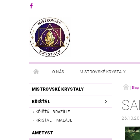
O NÁS
MISTROVSKÉ KRYSTALY
Blog
MISTROVSKÉ KRYSTALY
SA
KŘIŠŤÁL
KŘIŠŤÁL BRAZÍLIE
26.10.20
KŘIŠŤÁL HIMALÁJE
AMETYST