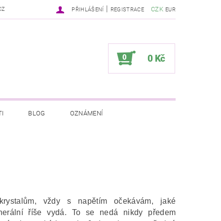
|
CZK
CZ
PŘIHLÁŠENÍ
REGISTRACE
EUR
0
0 Kč
I
BLOG
OZNÁMENÍ
rystalům, vždy s napětím očekávám, jaké
inerální říše vydá. To se nedá nikdy předem