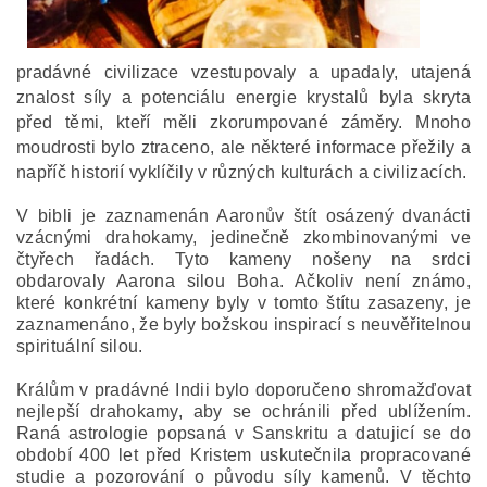
pradávné civilizace vzestupovaly a upadaly, utajená
znalost síly a potenciálu energie krystalů byla skryta
před těmi, kteří měli zkorumpované záměry. Mnoho
moudrosti bylo ztraceno, ale některé informace přežily a
napříč historií vyklíčily v různých kulturách a civilizacích.
V bibli je zaznamenán Aaronův štít osázený dvanácti
vzácnými drahokamy, jedinečně zkombinovanými ve
čtyřech řadách. Tyto kameny nošeny na srdci
obdarovaly Aarona silou Boha. Ačkoliv není známo,
které konkrétní kameny byly v tomto štítu zasazeny, je
zaznamenáno, že byly božskou inspirací s neuvěřitelnou
spirituální silou.
Králům v pradávné Indii bylo doporučeno shromažďovat
nejlepší drahokamy, aby se ochránili před ublížením.
Raná astrologie popsaná v Sanskritu a datujicí se do
období 400 let před Kristem uskutečnila propracované
studie a pozorování o původu síly kamenů. V těchto