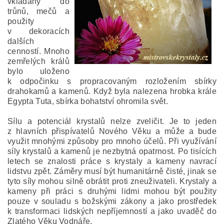
vkládány do
trůnů, mečů a
použity
v dekoracích
dalších
cenností. Mnoho
zemřelých králů
bylo uloženo
k odpočinku s propracovaným rozložením sbírky
drahokamů a kamenů. Když byla nalezena hrobka krále
Egypta Tuta, sbírka bohatství ohromila svět.
Sílu a potenciál krystalů nelze zveličit. Je to jeden
z hlavních přispívatelů Nového Věku a může a bude
využit mnohými způsoby pro mnoho účelů. Při využívání
síly krystalů a kamenů je nezbytná opatrnost. Po tisících
letech se znalosti práce s krystaly a kameny navrací
lidstvu zpět. Záměry musí být humanitárně čisté, jinak se
tyto síly mohou silně obrátit proti zneuživateli. Krystaly a
kameny při práci s druhými lidmi mohou být použity
pouze v souladu s božskými zákony a jako prostředek
k transformaci lidských nepříjemností a jako uvaděč do
Zlatého Věku Vodnáře.