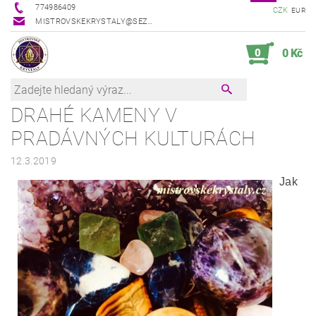
774986409
CZK
EUR
MISTROVSKEKRYSTALY@SEZNAM.CZ
0
0 Kč
DRAHÉ KAMENY V
PRADÁVNÝCH KULTURÁCH
12.3.2019
Jak