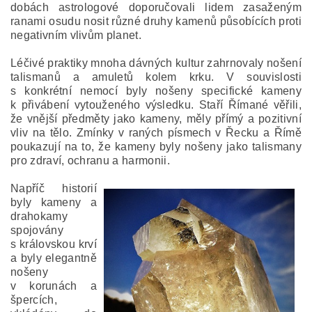
dobách astrologové doporučovali lidem zasaženým
ranami osudu nosit různé druhy kamenů působících proti
negativním vlivům planet.
Léčivé praktiky mnoha dávných kultur zahrnovaly nošení
talismanů a amuletů kolem krku. V souvislosti
s konkrétní nemocí byly nošeny specifické kameny
k přivábení vytouženého výsledku. Staří Římané věřili,
že vnější předměty jako kameny, měly přímý a pozitivní
vliv na tělo. Zmínky v raných písmech v Řecku a Římě
poukazují na to, že kameny byly nošeny jako talismany
pro zdraví, ochranu a harmonii.
Napříč historií
byly kameny a
drahokamy
spojovány
s královskou krví
a byly elegantně
nošeny
v korunách a
špercích,