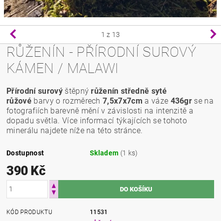
1
z 13
RŮŽENÍN - PŘÍRODNÍ SUROVÝ
KÁMEN / MALAWI
Přírodní surový
štěpný
růženín
středně syté
růžové
barvy o rozměrech
7,5x7x7cm
a váze
436
gr
se na
fotografiích barevně mění v závislosti na intenzitě a
dopadu světla. Více informací týkajících se tohoto
minerálu najdete níže na této stránce.
Dostupnost
Skladem
(1 ks)
390 Kč
KÓD PRODUKTU
11531