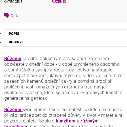
KATEGORIE
RŮŽENÍN
Dotaz
POPIS
DISKUZE
Růženín
je velmi oblíbeným a zásadním kamenem
obzvláště v dnešní době - v době urychleného osobního
a spirituálního vývoje a růstu, kdy lidstvo nastoupilo
cestu zpět z nekonstruktivní mysli do srdce. Je jedním ze
zásadních kamenů srdeční čakry a pomáhá srdci při
proléčení nashromážděných dramat a traumat jak
osobních, tak těch, které se předávají v rodových liniích z
generace na generaci.
Růženín
svou vibrací tiší a léčí bolesti, uklidňuje emoce a
přivádí srdce zpět do ztracené důvěry v život v materiální
pozemské sféře. Spolu s
kunzitem
a
růžovým
turmalínem
navrací srdce do stavu zdraví a souladu