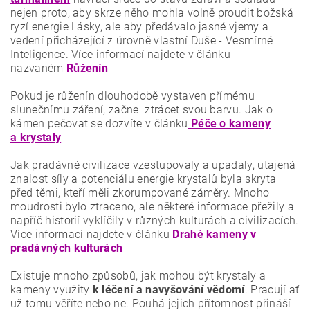
nejen proto, aby skrze něho mohla volně proudit božská
ryzí energie Lásky, ale aby předávalo jasné vjemy a
vedení přicházející z úrovně vlastní Duše - Vesmírné
Inteligence. Více informací najdete v článku
nazvaném
Růženín
Pokud je růženín dlouhodobě vystaven přímému
slunečnímu záření, začne ztrácet svou barvu. Jak o
kámen pečovat se dozvíte v článku
Péče o kameny
a krystaly
Jak pradávné civilizace vzestupovaly a upadaly, utajená
znalost síly a potenciálu energie krystalů byla skryta
před těmi, kteří měli zkorumpované záměry. Mnoho
moudrosti bylo ztraceno, ale některé informace přežily a
napříč historií vyklíčily v různých kulturách a civilizacích.
Více informací najdete v článku
Drahé kameny v
pradávných kulturách
Existuje mnoho způsobů, jak mohou být krystaly a
kameny využity
k léčení a navyšování vědomí
. Pracují ať
už tomu věříte nebo ne. Pouhá jejich přítomnost přináší