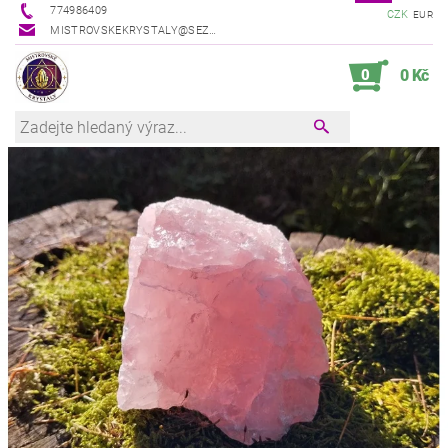
774986409
CZK
EUR
MISTROVSKEKRYSTALY@SEZNAM.CZ
0
0 Kč