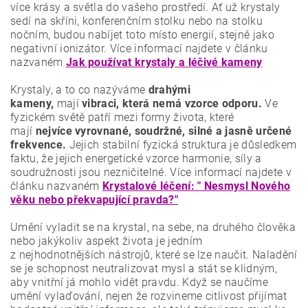
více krásy a světla do vašeho prostředí. Ať už krystaly
sedí na skříni, konferenčním stolku nebo na stolku
nočním, budou nabíjet toto místo energií, stejně jako
negativní ionizátor. Více informací najdete v článku
nazvaném
Jak používat krystaly a léčivé kameny
Krystaly, a to co nazýváme
drahými
kameny,
mají
vibraci, která nemá vzorce odporu.
Ve
fyzickém světě patří mezi formy života, které
mají
nejvíce vyrovnané, soudržné, silné a jasně určené
frekvence.
Jejich stabilní fyzická struktura je důsledkem
faktu, že jejich energetické vzorce harmonie, síly a
soudružnosti jsou nezničitelné. Více informací najdete v
článku nazvaném
Krystalové léčení: " Nesmysl Nového
věku nebo překvapující pravda?"
Umění vyladit se na krystal, na sebe, na druhého člověka
nebo jakýkoliv aspekt života je jedním
z nejhodnotnějších nástrojů, které se lze naučit. Naladění
se je schopnost neutralizovat mysl a stát se klidným,
aby vnitřní já mohlo vidět pravdu. Když se naučíme
umění vylaďování, nejen že rozvineme citlivost přijímat