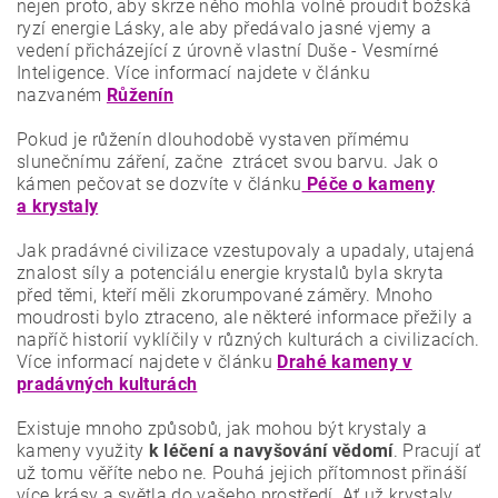
nejen proto, aby skrze něho mohla volně proudit božská
ryzí energie Lásky, ale aby předávalo jasné vjemy a
vedení přicházející z úrovně vlastní Duše - Vesmírné
Inteligence. Více informací najdete v článku
nazvaném
Růženín
Pokud je růženín dlouhodobě vystaven přímému
slunečnímu záření, začne ztrácet svou barvu. Jak o
kámen pečovat se dozvíte v článku
Péče o kameny
a krystaly
Jak pradávné civilizace vzestupovaly a upadaly, utajená
znalost síly a potenciálu energie krystalů byla skryta
před těmi, kteří měli zkorumpované záměry. Mnoho
moudrosti bylo ztraceno, ale některé informace přežily a
napříč historií vyklíčily v různých kulturách a civilizacích.
Více informací najdete v článku
Drahé kameny v
pradávných kulturách
Existuje mnoho způsobů, jak mohou být krystaly a
kameny využity
k léčení a navyšování vědomí
. Pracují ať
už tomu věříte nebo ne. Pouhá jejich přítomnost přináší
více krásy a světla do vašeho prostředí. Ať už krystaly