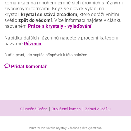
komunikaci na mnohem jemnějších úrovních s různými
živočišnými formami. Když se člověk vyladí na
krystal,
krystal se stává zrcadlem
, které odráží vnitřní
světlo
zpět do vědomí
. Více informací najdete v článku
nazvaném
Práce s krystaly - vylaďování
Nabídku dalších růženínů najdete v prodejní kategorii
nazvané
Růženín
Buďte první, kdo napíše příspěvek k této položce.
Přidat komentář
|
|
Slunečná Brána
Broušený kámen
Zdraví v košíku
2026 © Mistrovské Krystaly, všechna práva vyhrazena