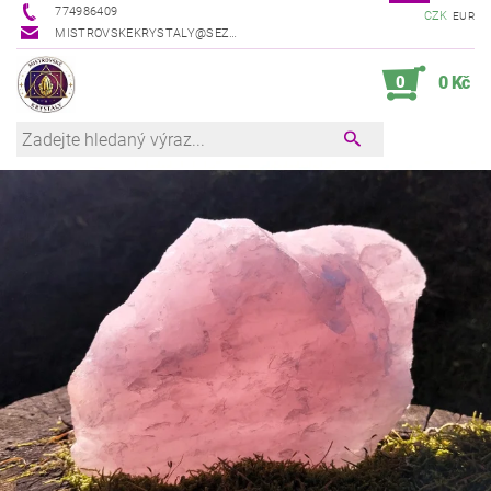
774986409
CZK
EUR
MISTROVSKEKRYSTALY@SEZNAM.CZ
0
0 Kč