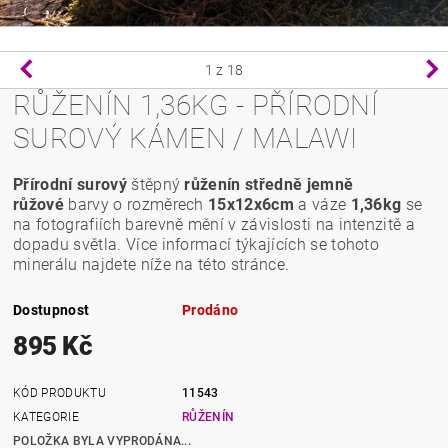
1
z 18
RŮŽENÍN 1,36KG - PŘÍRODNÍ
SUROVÝ KÁMEN / MALAWI
Přírodní surový
štěpný
růženín
středně jemně
růžové
barvy o rozměrech
15x12x6cm
a váze
1,36kg
se
na fotografiích barevně mění v závislosti na intenzitě a
dopadu světla. Více informací týkajících se tohoto
minerálu najdete níže na této stránce.
Dostupnost
Prodáno
895 Kč
KÓD PRODUKTU
11543
KATEGORIE
RŮŽENÍN
POLOŽKA BYLA VYPRODÁNA...