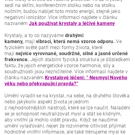
sedí na skříni, konferenčním stolku nebo na stolku
nočním, budou nabíjet toto místo energií, stejně jako
negativní ionizátor. Více informací najdete v článku
nazvaném
Jak používat krystaly a léčivé kameny
Krystaly, a to co nazýváme
drahými
kameny,
mají
vibraci, která nemá vzorce odporu.
Ve
fyzickém světě patří mezi formy života, které
mají
nejvíce vyrovnané, soudržné, silné a jasně určené
frekvence.
Jejich stabilní fyzická struktura je důsledkem
faktu, že jejich energetické vzorce harmonie, síly a
soudružnosti jsou nezničitelné. Více informací najdete v
článku nazvaném
Krystalové léčení: " Nesmysl Nového
věku nebo překvapující pravda?"
Umění vyladit se na krystal, na sebe, na druhého člověka
nebo jakýkoliv aspekt života je jedním
z nejhodnotnějších nástrojů, které se lze naučit. Naladění
se je schopnost neutralizovat mysl a stát se klidným,
aby vnitřní já mohlo vidět pravdu. Když se naučíme
umění vylaďování, nejen že rozvineme citlivost přijímat
hodnotné vnitřní informace, ale také trénujeme mysl ke