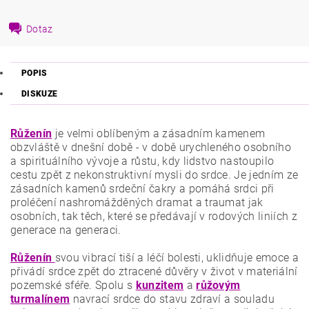
Dotaz
POPIS
DISKUZE
Růženín
je velmi oblíbeným a zásadním kamenem
obzvláště v dnešní době - v době urychleného osobního
a spirituálního vývoje a růstu, kdy lidstvo nastoupilo
cestu zpět z nekonstruktivní mysli do srdce. Je jedním ze
zásadních kamenů srdeční čakry a pomáhá srdci při
proléčení nashromážděných dramat a traumat jak
osobních, tak těch, které se předávají v rodových liniích z
generace na generaci.
Růženín
svou vibrací tiší a léčí bolesti, uklidňuje emoce a
přivádí srdce zpět do ztracené důvěry v život v materiální
pozemské sféře. Spolu s
kunzitem
a
růžovým
turmalínem
navrací srdce do stavu zdraví a souladu