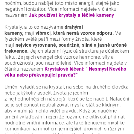
nočním, budou nabíjet toto místo energií, stejně jako
negativní ionizátor. Více informací najdete v článku
nazvaném
Jak používat krystaly a léčivé kameny
Krystaly, a to co nazýváme
drahými
kameny,
mají
vibraci, která nemá vzorce odporu.
Ve
fyzickém světě patří mezi formy života, které
mají
nejvíce vyrovnané, soudržné, silné a jasně určené
frekvence.
Jejich stabilní fyzická struktura je důsledkem
faktu, že jejich energetické vzorce harmonie, síly a
soudružnosti jsou nezničitelné. Více informací najdete v
článku nazvaném
Krystalové léčení: " Nesmysl Nového
věku nebo překvapující pravda?"
Umění vyladit se na krystal, na sebe, na druhého člověka
nebo jakýkoliv aspekt života je jedním
z nejhodnotnějších nástrojů, které se lze naučit. Naladění
se je schopnost neutralizovat mysl a stát se klidným,
aby vnitřní já mohlo vidět pravdu. Když se naučíme
umění vylaďování, nejen že rozvineme citlivost přijímat
hodnotné vnitřní informace, ale také trénujeme mysl ke
komunikaci na mnohem jemnějších úrovních s různými