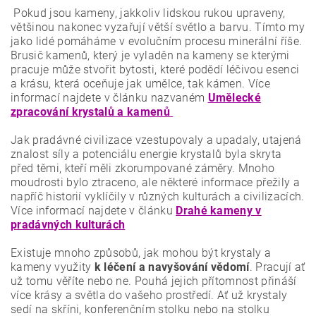
Pokud jsou kameny, jakkoliv lidskou rukou upraveny,
většinou nakonec vyzařují větší světlo a barvu. Tímto my
jako lidé pomáháme v evolučním procesu minerální říše.
Brusič kamenů, který je vyladěn na kameny se kterými
pracuje může stvořit bytosti, které podědí léčivou esenci
a krásu, která oceňuje jak umělce, tak kámen. Více
informací najdete v článku nazvaném
Umělecké
zpracování krystalů a kamenů
Jak pradávné civilizace vzestupovaly a upadaly, utajená
znalost síly a potenciálu energie krystalů byla skryta
před těmi, kteří měli zkorumpované záměry. Mnoho
moudrosti bylo ztraceno, ale některé informace přežily a
napříč historií vyklíčily v různých kulturách a civilizacích.
Více informací najdete v článku
Drahé kameny v
pradávných kulturách
Existuje mnoho způsobů, jak mohou být krystaly a
kameny využity
k léčení a navyšování vědomí
. Pracují ať
už tomu věříte nebo ne. Pouhá jejich přítomnost přináší
více krásy a světla do vašeho prostředí. Ať už krystaly
sedí na skříni, konferenčním stolku nebo na stolku