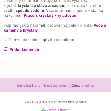
živočišnými formami. Když se člověk vyladí na
krystal,
krystal se stává zrcadlem
, které odráží vnitřní
světlo
zpět do vědomí
. Více informací najdete v článku
nazvaném
Práce s krystaly - vylaďování
Inspiraci jak o náramek pečovat najdete v článku
Péče o
kameny a krystaly
Buďte první, kdo napíše příspěvek k této položce.
Přidat komentář
|
|
Slunečná Brána
Broušený kámen
Zdraví v košíku
2026 © Mistrovské Krystaly, všechna práva vyhrazena
Vytvořil Shoptet