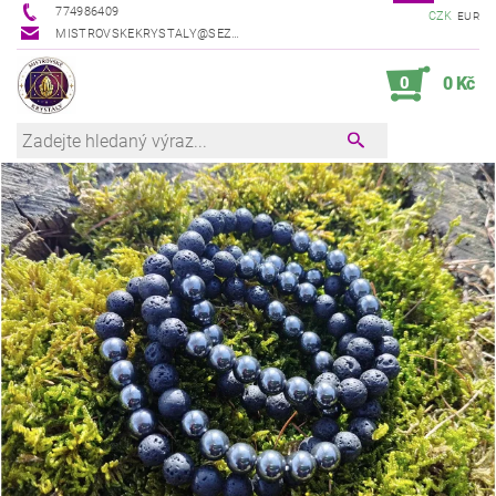
774986409
CZK
EUR
MISTROVSKEKRYSTALY@SEZNAM.CZ
0
0 Kč