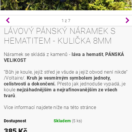
1
z 7
LÁVOVÝ PÁNSKÝ NÁRAMEK S
HEMATITEM - KULIČKA 8MM
Náramek se skládá z kamenů -
láva a
hematit
,
PÁNSKÁ
VELIKOST
“Bůh je koule, jejíž střed je všude a jejíž obvod není nikde“
/Voltaire/.
Kruh je vesmírným symbolem jednoty,
celistvosti a dokončení.
Přesto jak jednoduše vypadá, je
koule
nejzáhadnějším a nejrafinovanějším ze všech
tvarů
.
Více informací najdete níže na této stránce
Dostupnost
Skladem
(5 ks)
385 Kč