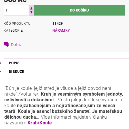
KÓD PRODUKTU
11429
KATEGORIE
NÁRAMKY
Dotaz
POPIS
DISKUZE
“Bůh je koule, jejíž střed je všude a jejíž obvod není
nikde“ /Voltaire/.
Kruh je vesmírným symbolem jednoty,
celistvosti a dokončení.
Přesto jak jednoduše vypadá, je
koule
nejzáhadnějším a nejrafinovanějším ze všech
tvarů
.
Koule je esencí božského ženství. Je mateřskou
dělohou ducha…
Více informací najdete v článku
nazvaném
Kruh/Koule