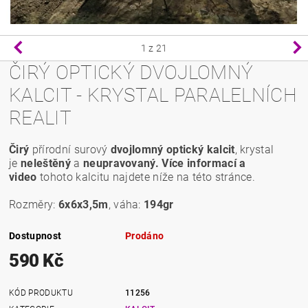
1
z 21
ČIRÝ OPTICKÝ DVOJLOMNÝ
KALCIT - KRYSTAL PARALELNÍCH
REALIT
Čirý
přírodní surový
dvojlomný optický kalcit
, krystal
je
neleštěný
a
neupravovaný.
Více informací a
video
tohoto kalcitu najdete níže na této stránce.
Rozměry:
6x6x3,5m
, váha:
194gr
Dostupnost
Prodáno
590 Kč
KÓD PRODUKTU
11256