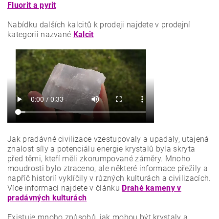
Fluorit a pyrit
Nabídku dalších kalcitů k prodeji najdete v prodejní
kategorii nazvané
Kalcit
Jak pradávné civilizace vzestupovaly a upadaly, utajená
znalost síly a potenciálu energie krystalů byla skryta
před těmi, kteří měli zkorumpované záměry. Mnoho
moudrosti bylo ztraceno, ale některé informace přežily a
napříč historií vyklíčily v různých kulturách a civilizacích.
Více informací najdete v článku
Drahé kameny v
pradávných kulturách
Existuje mnoho způsobů, jak mohou být krystaly a