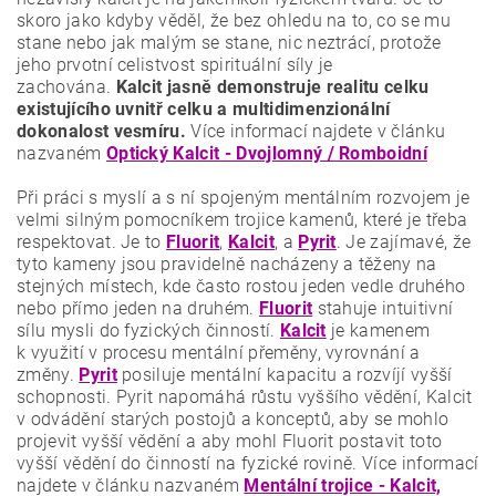
skoro jako kdyby věděl, že bez ohledu na to, co se mu
stane nebo jak malým se stane, nic neztrácí, protože
jeho prvotní celistvost spirituální síly je
zachována.
Kalcit jasně demonstruje realitu celku
existujícího uvnitř celku a multidimenzionální
dokonalost vesmíru.
Více informací najdete v článku
nazvaném
Optický Kalcit - Dvojlomný / Romboidní
Při práci s myslí a s ní spojeným mentálním rozvojem je
velmi silným pomocníkem trojice kamenů, které je třeba
respektovat. Je to
Fluorit
,
Kalcit
, a
Pyrit
. Je zajímavé, že
tyto kameny jsou pravidelně nacházeny a těženy na
stejných místech, kde často rostou jeden vedle druhého
nebo přímo jeden na druhém.
Fluorit
stahuje intuitivní
sílu mysli do fyzických činností.
Kalcit
je kamenem
k využití v procesu mentální přeměny, vyrovnání a
změny.
Pyrit
posiluje mentální kapacitu a rozvíjí vyšší
schopnosti. Pyrit napomáhá růstu vyššího vědění, Kalcit
v odvádění starých postojů a konceptů, aby se mohlo
projevit vyšší vědění a aby mohl Fluorit postavit toto
vyšší vědění do činností na fyzické rovině. Více informací
najdete v článku nazvaném
Mentální trojice - Kalcit,