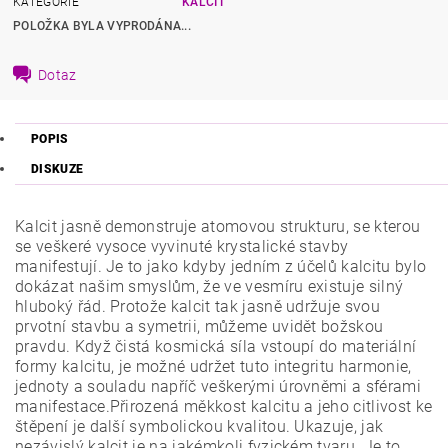
KATEGORIE
KALCIT
POLOŽKA BYLA VYPRODÁNA...
Dotaz
POPIS
DISKUZE
Kalcit jasně demonstruje atomovou strukturu, se kterou
se veškeré vysoce vyvinuté krystalické stavby
manifestují. Je to jako kdyby jedním z účelů kalcitu bylo
dokázat našim smyslům, že ve vesmíru existuje silný
hluboký řád. Protože kalcit tak jasně udržuje svou
prvotní stavbu a symetrii, můžeme uvidět božskou
pravdu. Když čistá kosmická síla vstoupí do materiální
formy kalcitu, je možné udržet tuto integritu harmonie,
jednoty a souladu napříč veškerými úrovněmi a sférami
manifestace.Přirozená měkkost kalcitu a jeho citlivost ke
štěpení je další symbolickou kvalitou. Ukazuje, jak
nezávislý kalcit je na jakémkoli fyzickém tvaru. Je to