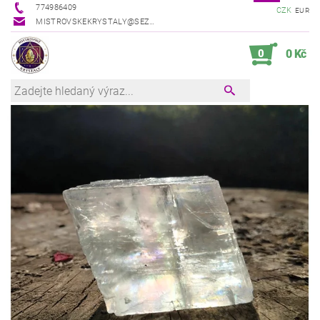
774986409
CZK
EUR
MISTROVSKEKRYSTALY@SEZNAM.CZ
0
0 Kč