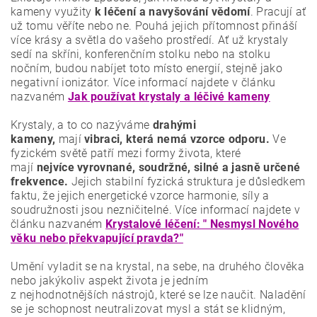
kameny využity
k léčení a navyšování vědomí
. Pracují ať
už tomu věříte nebo ne. Pouhá jejich přítomnost přináší
více krásy a světla do vašeho prostředí. Ať už krystaly
sedí na skříni, konferenčním stolku nebo na stolku
nočním, budou nabíjet toto místo energií, stejně jako
negativní ionizátor. Více informací najdete v článku
nazvaném
Jak používat krystaly a léčivé kameny
Krystaly, a to co nazýváme
drahými
kameny,
mají
vibraci, která nemá vzorce odporu.
Ve
fyzickém světě patří mezi formy života, které
mají
nejvíce vyrovnané, soudržné, silné a jasně určené
frekvence.
Jejich stabilní fyzická struktura je důsledkem
faktu, že jejich energetické vzorce harmonie, síly a
soudružnosti jsou nezničitelné. Více informací najdete v
článku nazvaném
Krystalové léčení: " Nesmysl Nového
věku nebo překvapující pravda?"
Umění vyladit se na krystal, na sebe, na druhého člověka
nebo jakýkoliv aspekt života je jedním
z nejhodnotnějších nástrojů, které se lze naučit. Naladění
se je schopnost neutralizovat mysl a stát se klidným,